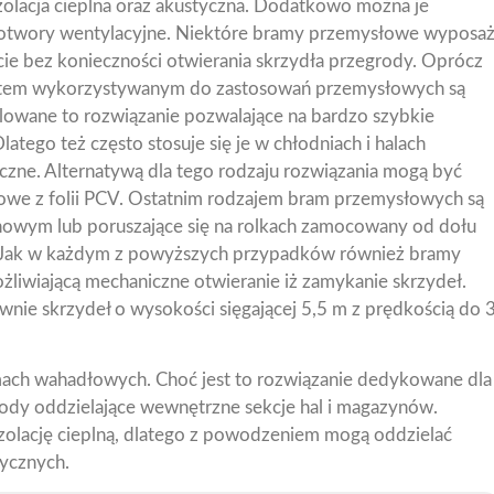
olacja cieplna oraz akustyczna. Dodatkowo można je
e otwory wentylacyjne. Niektóre bramy przemysłowe wyposa
ście bez konieczności otwierania skrzydła przegrody. Oprócz
tem wykorzystywanym do zastosowań przemysłowych są
lowane to rozwiązanie pozwalające na bardzo szybkie
latego też często stosuje się je w chłodniach i halach
zne. Alternatywą dla tego rodzaju rozwiązania mogą być
e z folii PCV. Ostatnim rodzajem bram przemysłowych są
owym lub poruszające się na rolkach zamocowany od dołu
i. Jak w każdym z powyższych przypadków również bramy
wiającą mechaniczne otwieranie iż zamykanie skrzydeł.
wnie skrzydeł o wysokości sięgającej 5,5 m z prędkością do 
ch wahadłowych. Choć jest to rozwiązanie dedykowane dla
grody oddzielające wewnętrzne sekcje hal i magazynów.
zolację cieplną, dlatego z powodzeniem mogą oddzielać
ycznych.