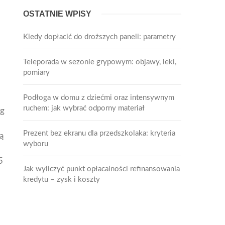
OSTATNIE WPISY
Kiedy dopłacić do droższych paneli: parametry
Teleporada w sezonie grypowym: objawy, leki,
pomiary
Podłoga w domu z dziećmi oraz intensywnym
ruchem: jak wybrać odporny materiał
ug
Prezent bez ekranu dla przedszkolaka: kryteria
ą
wyboru
5
Jak wyliczyć punkt opłacalności refinansowania
kredytu – zysk i koszty