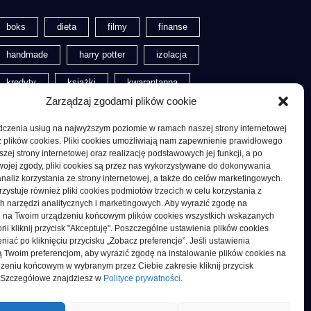
boks
dieta
filmy
finanse
handmade
harry potter
izolacja
kredyty
książki
kwarantanna
Zarządzaj zgodami plików cookie
odchudzanie
pieniądze
rękodzieło
dczenia usług na najwyższym poziomie w ramach naszej strony internetowej
sklep z rękodziełem
z plików cookies. Pliki cookies umożliwiają nam zapewnienie prawidłowego
szej strony internetowej oraz realizację podstawowych jej funkcji, a po
wojej zgody, pliki cookies są przez nas wykorzystywane do dokonywania
naliz korzystania ze strony internetowej, a także do celów marketingowych.
zystuje również pliki cookies podmiotów trzecich w celu korzystania z
olityka Prywatności
h narzędzi analitycznych i marketingowych. Aby wyrazić zgodę na
e na Twoim urządzeniu końcowym plików cookies wszystkich wskazanych
rii kliknij przycisk "Akceptuję". Poszczególne ustawienia plików cookies
trona główna
iać po kliknięciu przycisku „Zobacz preferencje”. Jeśli ustawienia
 Twoim preferencjom, aby wyrazić zgodę na instalowanie plików cookies na
zeniu końcowym w wybranym przez Ciebie zakresie kliknij przycisk
. Szczegółowe znajdziesz w
Polityce prywatności
.