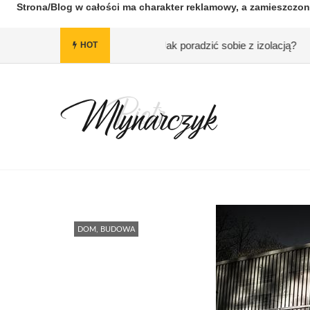
Strona/Blog w całości ma charakter reklamowy, a zamieszczon
formy utrzyma się?
#Jak poradzić sobie z izolacją?
#Harry Pot
HOT
DOM, BUDOWA