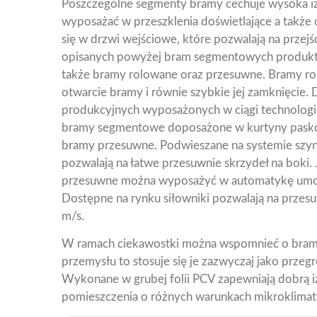
Poszczególne segmenty bramy cechuje wysoka iz
wyposażać w przeszklenia doświetlające a takż
się w drzwi wejściowe, które pozwalają na przej
opisanych powyżej bram segmentowych produk
także bramy rolowane oraz przesuwne. Bramy ro
otwarcie bramy i równie szybkie jej zamknięcie. D
produkcyjnych wyposażonych w ciągi technologic
bramy segmentowe doposażone w kurtyny paskow
bramy przesuwne. Podwieszane na systemie szyn
pozwalają na łatwe przesuwnie skrzydeł na bok
przesuwne można wyposażyć w automatykę umożli
Dostępne na rynku siłowniki pozwalają na przesu
m/s.
W ramach ciekawostki można wspomnieć o brama
przemysłu to stosuje się je zazwyczaj jako prze
Wykonane w grubej folii PCV zapewniają dobrą i
pomieszczenia o różnych warunkach mikroklimat