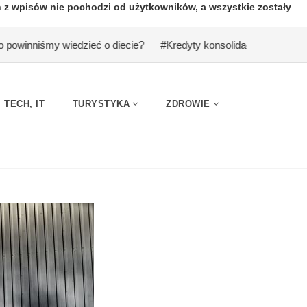
n z wpisów nie pochodzi od użytkowników, a wszystkie zostały
 wiedzieć o diecie?
#Kredyty konsolidacyjne, jako sposób na niż
TECH, IT
TURYSTYKA
ZDROWIE