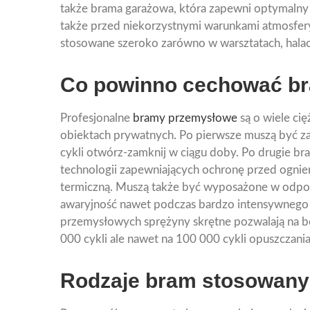
także brama garażowa, która zapewni optymalny p
także przed niekorzystnymi warunkami atmosfe
stosowane szeroko zarówno w warsztatach, halac
Co powinno cechować b
Profesjonalne
bramy przemysłowe
są o wiele ci
obiektach prywatnych. Po pierwsze muszą być za
cykli otwórz-zamknij w ciągu doby. Po drugie b
technologii zapewniających ochronę przed ognie
termiczną. Muszą także być wyposażone w odpowi
awaryjność nawet podczas bardzo intensywneg
przemysłowych sprężyny skrętne pozwalają na be
000 cykli ale nawet na 100 000 cykli opuszczania
Rodzaje bram stosowany