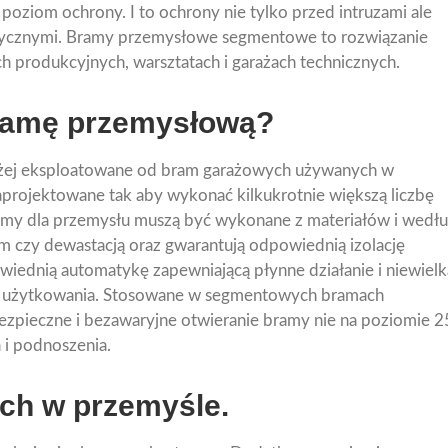
oziom ochrony. I to ochrony nie tylko przed intruzami ale
rycznymi. Bramy przemysłowe segmentowe to rozwiązanie
h produkcyjnych, warsztatach i garażach technicznych.
ramę przemysłową?
ężej eksploatowane od bram garażowych używanych w
projektowane tak aby wykonać kilkukrotnie większą liczbę
ramy dla przemysłu muszą być wykonane z materiałów i wedł
m czy dewastacją oraz gwarantują odpowiednią izolację
ednią automatykę zapewniającą płynne działanie i niewielk
o użytkowania. Stosowane w segmentowych bramach
zpieczne i bezawaryjne otwieranie bramy nie na poziomie 2
 i podnoszenia.
ch w przemyśle.