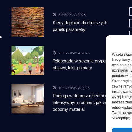
6 SIERPNIA 2026
Kiedy dopłacić do droższych
paneli: parametry
tu
23 CZERWCA 2026
W celu świa
korzystamy 
Teleporada w sezonie grypowym:
działania na
objawy, leki, pomiary
uzyskaniu T
pomiarów i a
Strona wykor
P
zewnętrznyc
10 CZERWCA 2026
instalowani
Podłoga w domu z dziećmi oraz
wyżej katego
S
intensywnym ruchem: jak wybrać
możesz zmien
odpowiadają
odporny materiał
Twoim urząd
"Akceptuję"