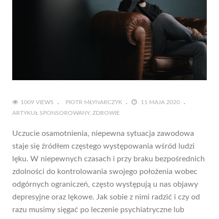
1009 VIEWS
PIOTR MŁYNARCZYK
11 MAJA 2020
ARTYKUŁ SPONSOROWANY
ZDROWIE
Uczucie osamotnienia, niepewna sytuacja zawodowa
staje się źródłem częstego występowania wśród ludzi
lęku. W niepewnych czasach i przy braku bezpośrednich
zdolności do kontrolowania swojego położenia wobec
odgórnych ograniczeń, często występują u nas objawy
depresyjne oraz lękowe. Jak sobie z nimi radzić i czy od
razu musimy sięgać po leczenie psychiatryczne lub