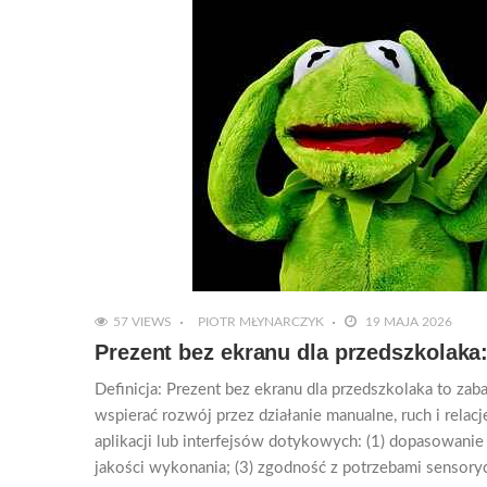
57 VIEWS
PIOTR MŁYNARCZYK
19 MAJA 2026
Prezent bez ekranu dla przedszkolaka:
Definicja: Prezent bez ekranu dla przedszkolaka to za
wspierać rozwój przez działanie manualne, ruch i relac
aplikacji lub interfejsów dotykowych: (1) dopasowanie
jakości wykonania; (3) zgodność z potrzebami sensory