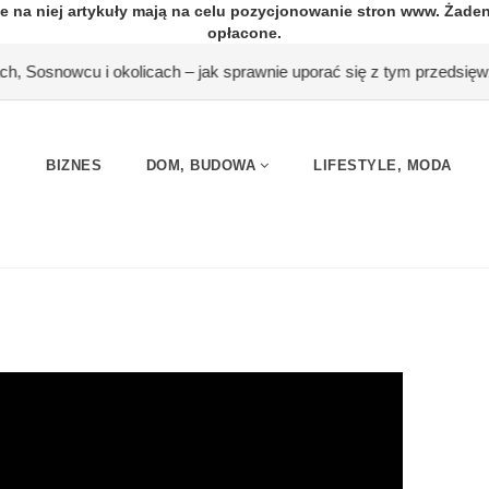
e na niej artykuły mają na celu pozycjonowanie stron www. Żade
opłacone.
h – jak sprawnie uporać się z tym przedsięwzięciem?
#Zabawka e
BIZNES
DOM, BUDOWA
LIFESTYLE, MODA