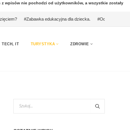
n z wpisów nie pochodzi od użytkowników, a wszystkie zostały
dukacyjna dla dziecka.
#Odwiedzanie i utrzymanie grobu – najc
TECH, IT
TURYSTYKA
ZDROWIE