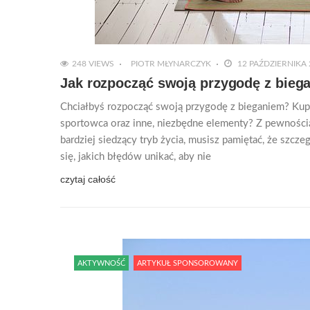
248 VIEWS
PIOTR MŁYNARCZYK
12 PAŹDZIERNIKA 
Jak rozpocząć swoją przygodę z bieg
Chciałbyś rozpocząć swoją przygodę z bieganiem? Ku
sportowca oraz inne, niezbędne elementy? Z pewnością 
bardziej siedzący tryb życia, musisz pamiętać, że szcz
się, jakich błędów unikać, aby nie
czytaj całość
AKTYWNOŚĆ
ARTYKUŁ SPONSOROWANY