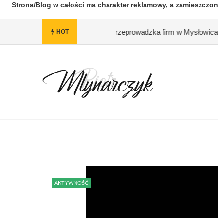
Strona/Blog w całości ma charakter reklamowy, a zamieszczon
a się?
#Przeprowadzka firm w Mysłowicach, Sosnowcu i okolicac
HOT
AKTYWNOŚĆ