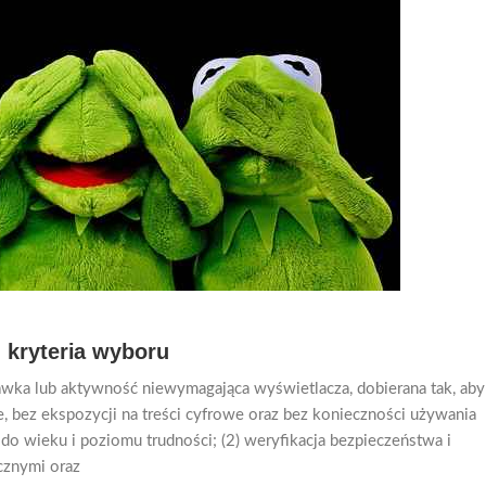
 kryteria wyboru
bawka lub aktywność niewymagająca wyświetlacza, dobierana tak, aby
je, bez ekspozycji na treści cyfrowe oraz bez konieczności używania
 do wieku i poziomu trudności; (2) weryfikacja bezpieczeństwa i
cznymi oraz