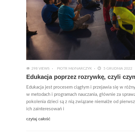
298 VIEWS
PIOTR MŁYNARCZYK
5 GRUDNIA 2022
Edukacja poprzez rozrywkę, czyli cz
Edukacja jest procesem ciągłym i przejawia się w różny
w metodach i programach nauczania, głównie za spra
pokolenia dzieci są z nią związane niemalże od pierws
ich zainteresowań i
czytaj całość