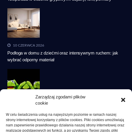
10 CZERWCA 2026
Podłoga w domu z dziećmi oraz intensywnym ruchem: jak
wybrać odporny materiał
Zarządzaj zgodami plików
cookie
19 MAJA 2026
Prezent bez ekranu dla przedszkolaka: kryteria wyboru
W celu świadczenia usług na najwyższym poziomie w ramach naszej
strony internetowej korzystamy z plików cookies. Pliki cookies umożliwiają
nam zapewnienie prawidłowego działania naszej strony internetowej oraz
realizację podstawowych jej funkcji, a po uzyskaniu Twojej zgody, pliki